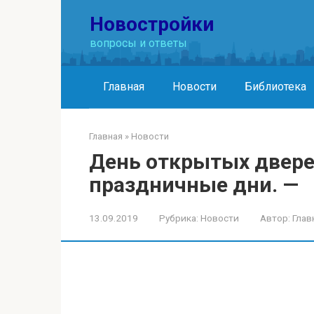
Перейти
Новостройки
к
контенту
вопросы и ответы
Главная
Новости
Библиотека
Главная
»
Новости
День открытых двере
праздничные дни. —
13.09.2019
Рубрика:
Новости
Автор:
Глав