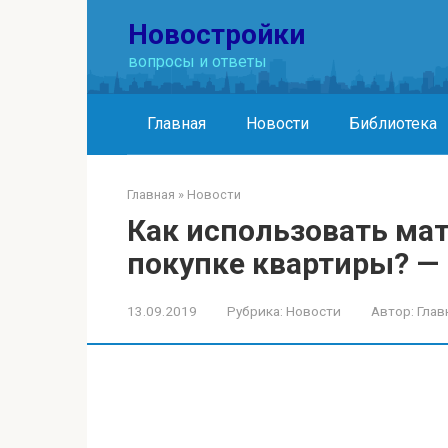
Перейти
Новостройки
к
контенту
вопросы и ответы
Главная
Новости
Библиотека
Главная
»
Новости
Как использовать ма
покупке квартиры? —
13.09.2019
Рубрика:
Новости
Автор:
Глав