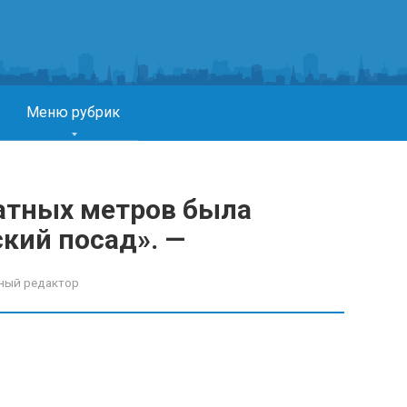
Меню рубрик
ратных метров была
кий посад». —
ный редактор