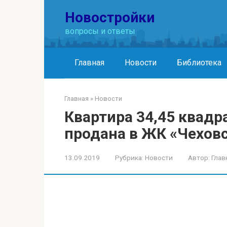
Перейти
Новостройки
к
контенту
вопросы и ответы
Главная
Новости
Библиотека
Главная
»
Новости
Квартира 34,45 квад
продана в ЖК «Чеховс
13.09.2019
Рубрика:
Новости
Автор:
Глав