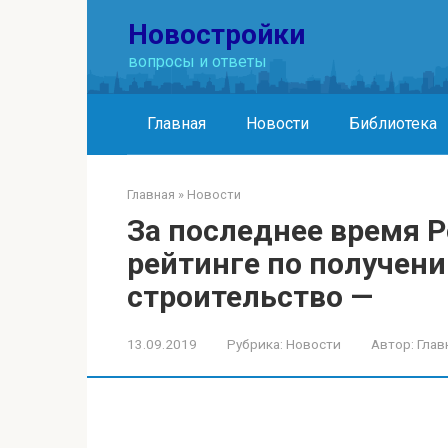
Перейти
Новостройки
к
контенту
вопросы и ответы
Главная
Новости
Библиотека
Главная
»
Новости
За последнее время Р
рейтинге по получен
строительство —
13.09.2019
Рубрика:
Новости
Автор:
Глав