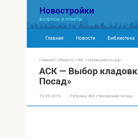
Перейти
Новостройки
к
контенту
вопросы и ответы
Главная
Новости
Библиотека
Главная
»
Объекты
»
ЖК «Чеховский посад»
АСК — Выбор кладовк
Посад»
13.09.2019
Рубрика:
ЖК «Чеховский посад»