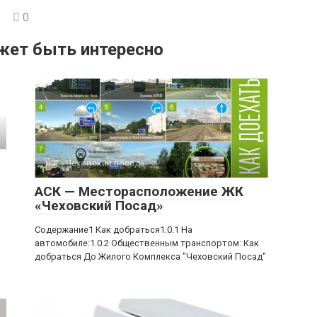
0
жет быть интересно
ЖК «Чеховский посад»
АСК — Месторасположение ЖК
«Чеховский Посад»
Содержание1 Как добраться1.0.1 На
автомобиле:1.0.2 Общественным транспортом: Как
добраться До Жилого Комплекса "Чеховский Посад"