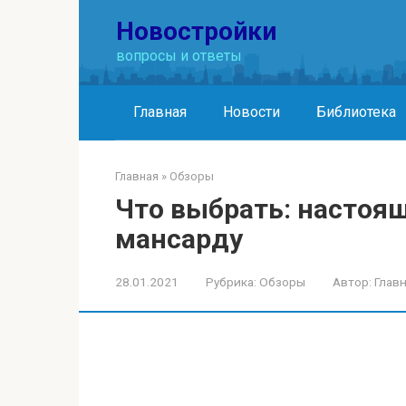
Перейти
Новостройки
к
контенту
вопросы и ответы
Главная
Новости
Библиотека
Главная
»
Обзоры
Что выбрать: настоя
мансарду
28.01.2021
Рубрика:
Обзоры
Автор:
Глав