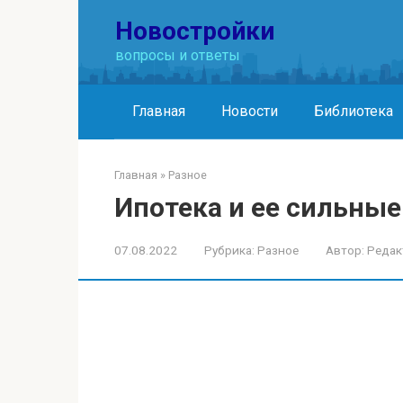
Перейти
Новостройки
к
контенту
вопросы и ответы
Главная
Новости
Библиотека
Главная
»
Разное
Ипотека и ее сильны
07.08.2022
Рубрика:
Разное
Автор:
Редак