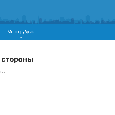
Меню рубрик
е стороны
тор