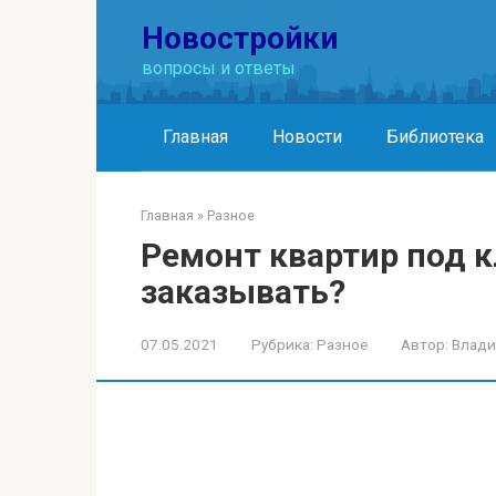
Перейти
Новостройки
к
контенту
вопросы и ответы
Главная
Новости
Библиотека
Главная
»
Разное
Ремонт квартир под к
заказывать?
07.05.2021
Рубрика:
Разное
Автор:
Влад