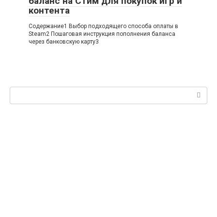
баланс на Стим для покупок игр и
контента
Содержание1 Выбор подходящего способа оплаты в
Steam2 Пошаговая инструкция пополнения баланса
через банковскую карту3
Поиск: