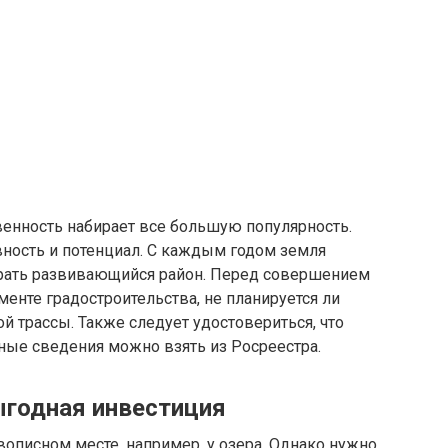
венность набирает все большую популярность.
вность и потенциал. С каждым годом земля
брать развивающийся район. Перед совершением
менте градостроительства, не планируется ли
й трассы. Также следует удостовериться, что
нные сведения можно взять из Росреестра.
ыгодная инвестиция
описном месте, например, у озера. Однако нужно