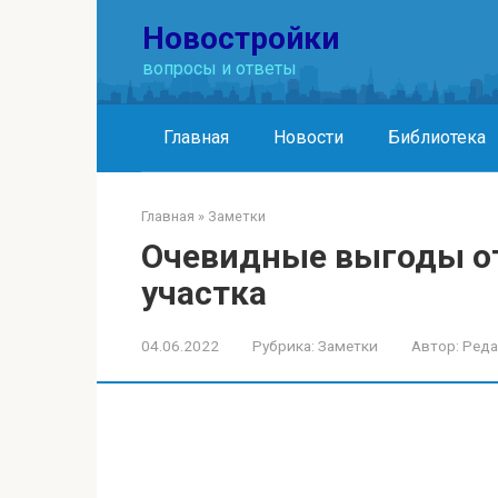
Перейти
Новостройки
к
контенту
вопросы и ответы
Главная
Новости
Библиотека
Главная
»
Заметки
Очевидные выгоды от
участка
04.06.2022
Рубрика:
Заметки
Автор:
Реда