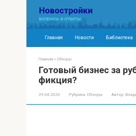
Перейти
Новостройки
к
контенту
вопросы и ответы
Главная
Новости
Библиотека
Главная
»
Обзоры
Готовый бизнес за ру
фикция?
29.04.2020
Рубрика:
Обзоры
Автор:
Влад