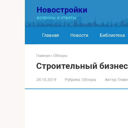
Перейти
Новостройки
к
контенту
вопросы и ответы
Главная
Новости
Библиотека
Главная
»
Обзоры
Строительный бизнес
24.10.2019
Рубрика:
Обзоры
Автор:
Глав