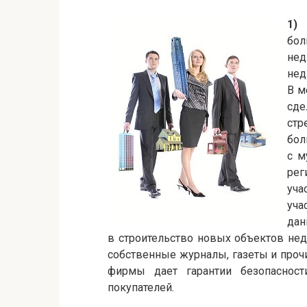
1)
бо
нед
нед
В м
сде
стр
бол
с м
рег
уч
уча
дан
в строительство новых объектов не
собственные журналы, газеты и про
фирмы дает гарантии безопаснос
покупателей.