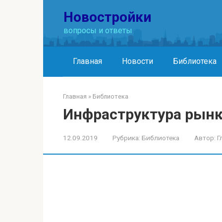
Перейти
Новостройки
к
контенту
вопросы и ответы
Главная
Новости
Библиотека
Главная
»
Библиотека
Инфраструктура рын
12.09.2019
Рубрика:
Библиотека
Автор:
Г