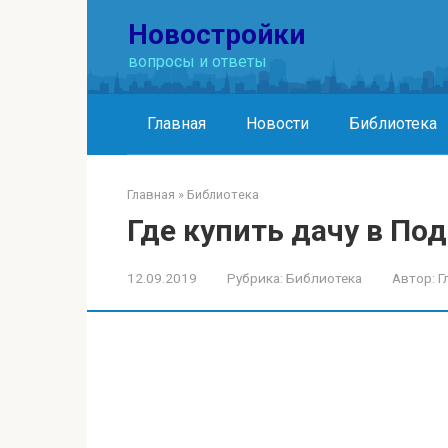
Перейти
Новостройки
к
контенту
вопросы и ответы
Главная
Новости
Библиотека
Главная
»
Библиотека
Где купить дачу в По
12.09.2019
Рубрика:
Библиотека
Автор:
Г