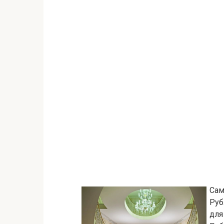
Сам
Руб
дл