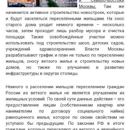
и Северо-Востоке
Москвы.
Там же
начинается активное строительство новостроек, которые
и будут заселяться переселёнными жильцами. На снос
старого дома уходит немного времени – несколько
часов, затем проходит лишь разбор мусора и очистка
площади. Также освобождённые участки можно
использовать под строительство школ, детских садов,
учреждений здравоохранения. Власти Москвы
разрабатывают график и план не только по переселению
жильцов, сносу ветхого жилья и строительству новых
домов, но также по улучшению и развитию
инфраструктуры в округах столицы.
Немного о расселении жильцов: переселением граждан
России из ветхого жилья не является улучшением их
жилищных условий. По своей сути данные действия – это
предоставление лицам (собственникам квартир или
нанимателям по договору социального найма)
равноценного жилья, которое по своим свойствам не
уступало бы предыдущим. По законам РФ в итоге
граждане, которых переселяют из ветхого и аварийного