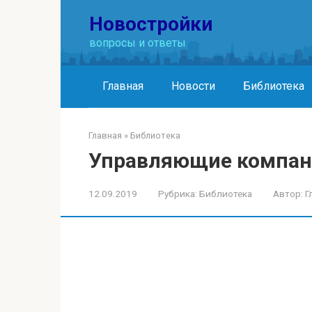
Перейти
Новостройки
к
контенту
вопросы и ответы
Главная
Новости
Библиотека
Главная
»
Библиотека
Управляющие компа
12.09.2019
Рубрика:
Библиотека
Автор:
Г