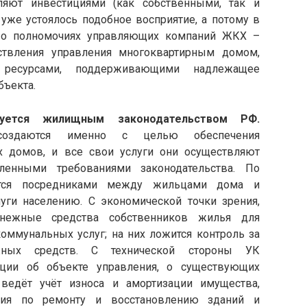
ляют инвестициями (как собственными, так и
уже устоялось подобное восприятие, а потому в
о о полномочиях управляющих компаний ЖКХ –
ствления управления многоквартирным домом,
 ресурсами, поддерживающими надлежащее
бъекта.
уется жилищным законодательством РФ.
оздаются именно с целью обеспечения
х домов, и все свои услуги они осуществляют
ленными требованиями законодательства. По
тся посредниками между жильцами дома и
ги населению. С экономической точки зрения,
енежные средства собственников жилья для
ммунальных услуг; на них ложится контроль за
жных средств. С технической стороны УК
ции об объекте управления, о существующих
 ведёт учёт износа и амортизации имущества,
ятия по ремонту и восстановлению зданий и