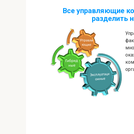
Все управляющие к
разделить 
Упр
фак
мно
ок
ком
орг