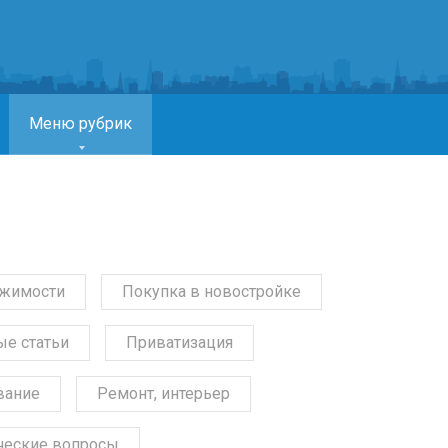
Меню рубрик
ижимости
Покупка в новостройке
е статьи
Приватизация
вание
Ремонт, интерьер
еские вопросы