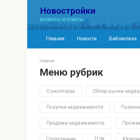
Перейти
Новостройки
к
контенту
вопросы и ответы
Главная
Новости
Библиотека
Главная
Меню рубрик
О риэлторах
Обзор рынка недв
Покупка недвижимости
Полезны
Продажа недвижимости
Прожи
Страхование
ТСЖ
Юридич